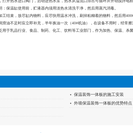
，打开热水进口阀门，启动进热水泵，热水从溢流口排出可循环并开动搅拌电
明：保温缸使用前，贮液器内须用淡热水清洗干净，然后用蒸汽消毒。
工结束，放尽缸内物料，应尽快用温水冲洗，刷掉粘糊着的物料，然后用400C
润滑油不足时应立即补充，半年换油一次（40#机油），在设备不用时，经常
泛用于乳品行业、食品、制药、化工、饮料等工业部门，作为加热、保温、杀
保温装饰一体板的施工安装
外墙保温装饰一体板的优势特点