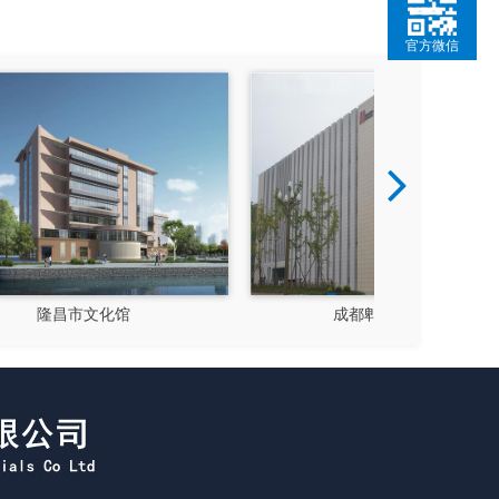
官方微信
成都郫县影视硅谷
新都